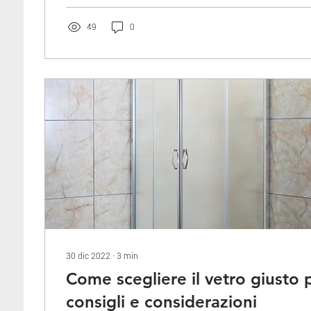
49
0
30 dic 2022
∙
3
min
Come scegliere il vetro giusto p
consigli e considerazioni