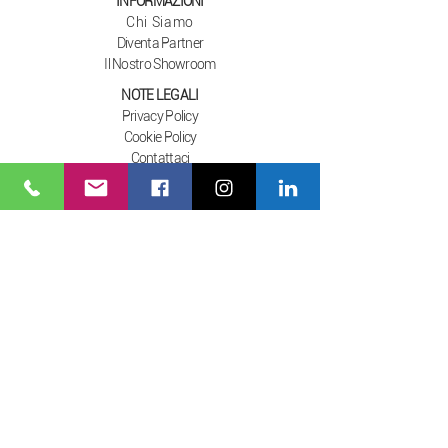
INFORMAZIONI
Chi Siamo
Diventa Partner
Il Nostro Showroom
NOTE LEGALI
Privacy Policy
Cookie Policy
Contattaci
I NOSTRI ORARI
Dal Lunedì al Venerdì
07:00 - 12:30 / 14:00 - 17:30
Sabato: 07:00 - 12:30
AIUTO E SERVIZI
Spedizioni
Condizione di Vendita
Pagamenti