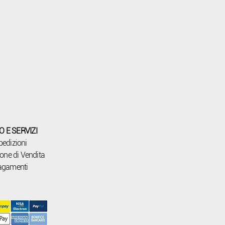
O E SERVIZI
pedizioni
one di Vendita
agamenti