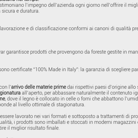
estimoniano l’impegno dell’azienda ogni giorno nell’offrire il migl
 sicura e duratura.
lavorazione e di classificazione conformi ai canoni di qualità p
Tavar garantisce prodotti che provengono da foreste gestite in ma
sono certificate “100% Made in Italy”: la garanzia di scegliere parq
con l’
arrivo delle materie prime
dai rispettivi paesi d’origine allo
agionatura
all’aperto, per abbassare naturalmente il contenuto ig
one
, dove il legno è collocato in celle o forni che abbattono l’umi
onde al livello ottimale di stagionatura.
essere lavorato nei vari formati e sottoposto a trattamenti di prot
ualità, i prodotti sono imballati e stoccati in moderni magazzini
 il miglior risultato finale.