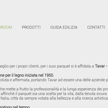
WROOM
PRODOTTI
GUIDA EDILIZIA
CONTATTI
lio per i propri clienti, per i suoi parquet si è affidata a
Tavar -
e per il legno iniziata nel 1950.
oluta e affermata, portando Tavar ad essere una delle aziende p
he mette a frutto la professionalità e la lunga esperienza dei pro
affinché il parquet sia una scelta per la vita, dalla tenuta sicura
alia, città da sempre votata alla bellezza e alla ricerca artistica 
esistono nel tempo.