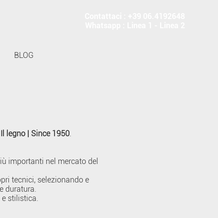
Contattaci : +39 06.4192648
Whatsapp :
Linea 1
-
Linea 2
BLOG
 Il legno | Since 1950
.
iù importanti nel mercato del
pri tecnici, selezionando e
 e duratura.
e stilistica.