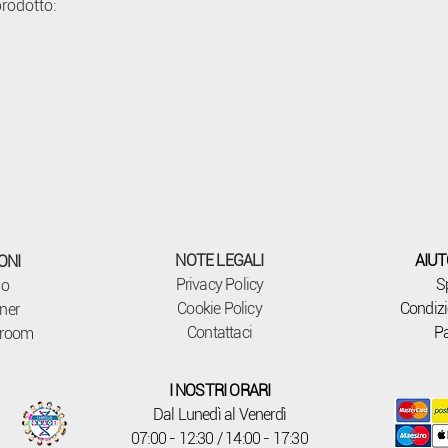
prodotto:
NOTE LEGALI
AIUT
ONI
Privacy Policy
S
mo
Cookie Policy
Condizi
ner
Contattaci
P
wroom
I NOSTRI ORARI
Dal Lunedì al Venerdì
07:00 - 12:30 / 14:00 - 17:30