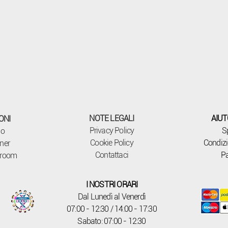
NOTE LEGALI
AIUT
ONI
Privacy Policy
S
mo
Cookie Policy
Condizi
ner
Contattaci
P
wroom
I NOSTRI ORARI
Dal Lunedì al Venerdì
07:00 - 12:30 / 14:00 - 17:30
Sabato: 07:00 - 12:30