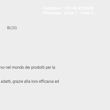
Contattaci : +39 06.4192648
Whatsapp :
Linea 1
-
Linea 2
BLOG
hio nel mondo dei prodotti per la
datti, grazie alla loro efficacia ed