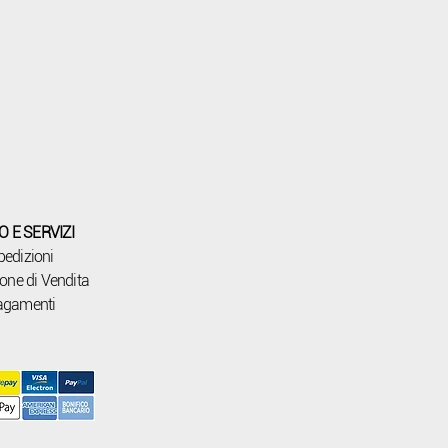
O E SERVIZI
pedizioni
one di Vendita
agamenti