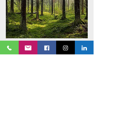
Ci sono detrazioni fiscali per la caldaia
a pellet?
Le spese per la sostituzione o
l'installazione di una nuova caldaia a
pellet, rientrano nella casistica per le
detrazioni fiscali al 50% come stabilito
dalla legge di bilancio del 2018. Fino al
31 dicembre 2017 era infatti possibile
godere delle detrazioni per interventi di
riqualificazione energetica
dell'immobile con installazione di una
nuova caldaia a pellet, o sostituzione
della vecchia, di
LEGGI