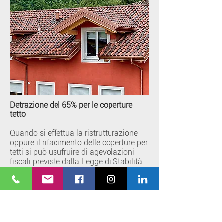
Detrazione del 65% per le coperture
tetto
Quando si effettua la ristrutturazione
oppure il rifacimento delle coperture per
tetti si può usufruire di agevolazioni
fiscali previste dalla Legge di Stabilità.
Di conseguenza è possibile detrarre
nella dichiarazione IRPEF il 65% oppure
il 50% delle spese sostenute per le
riparazioni, il rifacimento della struttura,
le modifiche del sottotetto, il
miglioramento delle prestazioni