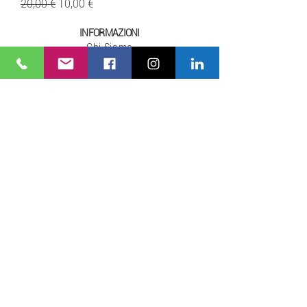
Prezzo regolare
Prezzo scontato
20,00 €
10,00 €
INFORMAZIONI
Chi Siamo
Diventa Partner
Il Nostro Showroom
NOTE LEGALI
Privacy Policy
Cookie Policy
Contattaci
I NOSTRI ORARI
Dal Lunedì al Venerdì
07:00 - 12:30 / 14:00 - 17:30
Sabato: 07:00 - 12:30
AIUTO E SERVIZI
Spedizioni
Condizione di Vendita
Pagamenti