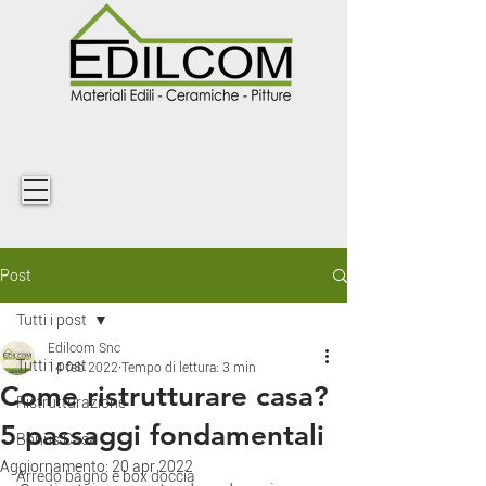
Post
Tutti i post
Edilcom Snc
Tutti i post
14 feb 2022
Tempo di lettura: 3 min
Come ristrutturare casa?
Ristrutturazione
5 passaggi fondamentali
Bonus Casa
Aggiornamento:
20 apr 2022
Arredo bagno e box doccia